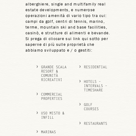
alberghiere, single and multifamily real
estate developments, e numerose
operazioni amenità di vario tipo tra cui:
campi da golf, centri di tennis, marino,
terme, mountain ski and base facilities,
casinò, e strutture di alimenti e bevande.
Si prega di cliccare sui link qui sotto per
saperne di più sulle proprietà che
abbiamo sviluppato e / o gestiti:
GRANDE SCALA
RESIDENTIAL
RESORT &
COMUNITÀ
RICREATIVI
HOTELS –
INTERVALS –
TIMESHARE
COMMERCIAL
PROPERTIES
GOLF
COURSES
USO MISTO &
INFILL
RESTAURANTS
MARINAS