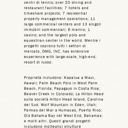
centri di tennis; over 20 dining and
restaurant facilities; 7 hotels and
timeshare projects; 7 residential
property management operations; 11
large commercial centers and 13 singoli
immobili commerciali; 6 marino; 1
casino; and the largest polo and
equestrian center in the world. Mentre i
progetti coprono tutti i settori di
mercato, DMG, INC. has extensive
experience with large-scale, high-end,
resort di lusso.
Proprietà includono: Kapalua a Maui,
Hawaii; Palm Beach Polo in West Palm
Beach, Florida; Papagayo in Costa Rica;
Beaver Creek in Colorado; La Hilton Head
sulla società Hilton Head Island, Carolina
del Sud; Wolf Mountain in Eden, Utah;
Palmas del Mar a Humacao, Puerto Rico;
Old Bahama Bay nel West End, Bahamas;
e molti altri. Questi grandi progetti
includono molteplici strutture